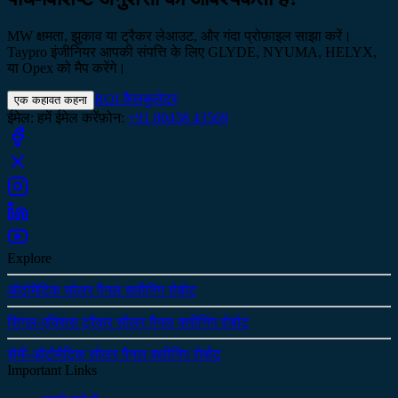
MW क्षमता, झुकाव या ट्रैकर लेआउट, और गंदा प्रोफ़ाइल साझा करें।
Taypro इंजीनियर आपकी संपत्ति के लिए GLYDE, NYUMA, HELYX,
या Opex को मैप करेंगे।
ROI कैलकुलेटर
एक कहावत कहना
ईमेल
:
हमें ईमेल करें
फ़ोन
:
+91 80438 43569
Explore
ऑटोमैटिक सोलर पैनल क्लीनिंग रोबोट
सिंगल-एक्सिस ट्रैकर सोलर पैनल क्लीनिंग रोबोट
सेमी-ऑटोमैटिक सोलर पैनल क्लीनिंग रोबोट
Important Links