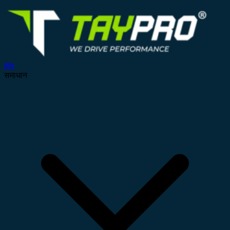
होम
समाधान