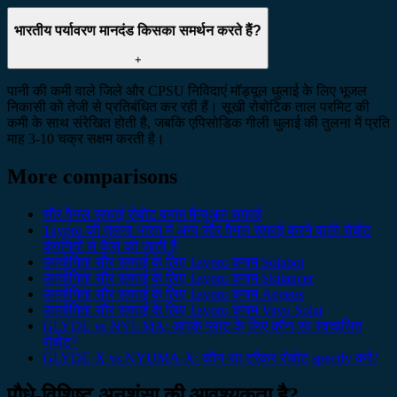
भारतीय पर्यावरण मानदंड किसका समर्थन करते हैं?
+
पानी की कमी वाले जिले और CPSU निविदाएं मॉड्यूल धुलाई के लिए भूजल
निकासी को तेजी से प्रतिबंधित कर रही हैं। सूखी रोबोटिक ताल परमिट की
कमी के साथ संरेखित होती है, जबकि एपिसोडिक गीली धुलाई की तुलना में प्रति
माह 3-10 चक्र सक्षम करती है।
More comparisons
सौर पैनल सफाई रोबोट बनाम मैन्युअल सफाई
Taypro की तुलना भारत में अन्य सौर पैनल सफाई करने वाली रोबोट
कंपनियों से कैसे की जाती है
उपयोगिता सौर सफाई के लिए Taypro बनाम Solabot
उपयोगिता सौर सफाई के लिए Taypro बनाम Skilancer
उपयोगिता सौर सफाई के लिए Taypro बनाम Aegeus
उपयोगिता सौर सफाई के लिए Taypro बनाम Vayu Solar
GLYDE vs NYUMA: आपके प्लांट के लिए कौन-सा स्वचालित
रोबोट?
GLYDE-X vs NYUMA-X: कौन-सा ट्रैकर रोबोट specify करें?
पौधे-विशिष्ट अनुशंसा की आवश्यकता है?