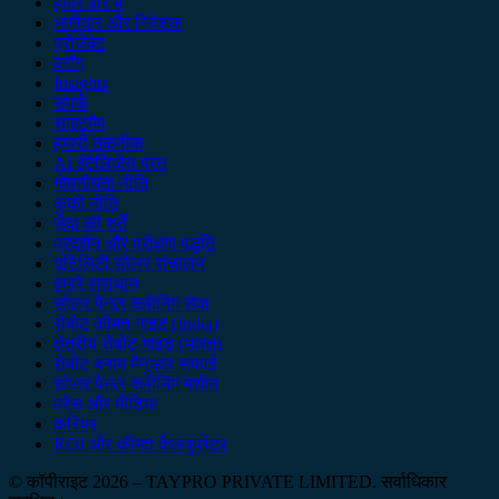
हमारे बारे में
भागीदार और निवेशक
प्रोजेक्ट
ब्लॉग
Insights
संपर्क
साइटमैप
हमारी तकनीक
AI इंटेलिजेंस परत
गोपनीयता नीति
कुकी नीति
सेवा की शर्तें
प्रदर्शन और परीक्षण पद्धति
यूटिलिटी सोलर संचालन
हमारे समाधान
सोलर पैनल क्लीनिंग सेवा
रोबोट कीमत गाइड (India)
क्षेत्रीय रोबोट गाइड (भारत)
रोबोट बनाम मैनुअल सफाई
सोलर पैनल क्लीनिंग मशीन
प्रेस और मीडिया
करियर
ROI और कीमत कैलकुलेटर
© कॉपीराइट 2026 – TAYPRO PRIVATE LIMITED. सर्वाधिकार