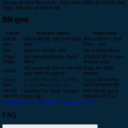
गीले क्रू को शामिल किया गया हो। फैक्टर परमिट जोखिम और पानी की कीमत
में वृद्धि - सिर्फ साल-एक श्रम दर नहीं।
विधि तुलना
Factor
Waterless robotic
Water-based
पानी की
पंक्ति में कोई नहीं; शुष्क राज्यों में बड़ी
लीटर प्रति वॉश × टेबल
खपत
बचत
गिनती × चक्र
श्रम
स्वायत्त या अर्ध-ऑटो रोबोट
क्रू या ट्रैक्टर सिस्टम
मॉड्यूल
सूखा ब्रश/माइक्रोफ़ाइबर; विक्रेता
अनियंत्रित होने पर दबाव/
जोखिम
विशिष्ट
नोजल का खतरा
कोई अपवाह नहीं; पानी की कमी वाली
अपवाह और सोर्सिंग
पर्यावरण
साइट परमिट के अनुरूप है
अनुपालन
Taypro
GLYDE, NYUMA, GLYDE-
Taypro की प्राथमिक
उत्पाद
X, NYUMA-X, HELYX
उपयोगिता पेशकश नहीं
जब पानी
उपयोगिता MW संयंत्र, राजस्थान/
सस्ते पानी की पहुंच के
जीत जाता है
गुजरात धूल
साथ कम गंदगी C&I
सौर सफाई रोबोट
·
ROI कैलकुलेटर
·
Taypro patent news
FAQ