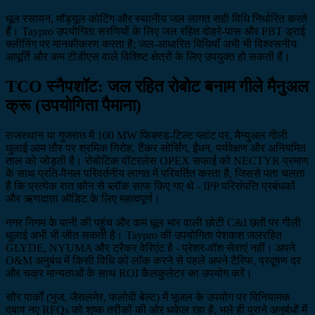
धूल रसायन, मॉड्यूल कोटिंग और स्थानीय जल लागत सही विधि निर्धारित करते
हैं। Taypro उपयोगिता सरणियों के लिए जल रहित दोहरे-पास और PBT ड्राई
क्लीनिंग पर मानकीकरण करता है; जल-आधारित विधियाँ अभी भी विश्वसनीय
आपूर्ति और कम टीडीएस वाले विशिष्ट क्षेत्रों के लिए उपयुक्त हो सकती हैं।
TCO स्नैपशॉट: जल रहित रोबोट बनाम गीले मैनुअल
क्रू (उपयोगिता पैमाना)
राजस्थान या गुजरात में 100 MW फिक्स्ड-टिल्ट प्लांट पर, मैन्युअल गीली
धुलाई आम तौर पर श्रमिक गिरोह, टैंकर सोर्सिंग, ईंधन, पर्यवेक्षण और अनियमित
ताल को जोड़ती है। रोबोटिक वॉटरलेस OPEX सफाई को NECTYR प्रमाण
के साथ प्रति-पैनल परिवर्तनीय लागत में परिवर्तित करता है, जिससे पता चलता
है कि प्रत्येक रात कौन से ब्लॉक साफ किए गए थे - IPP परिसंपत्ति प्रबंधकों
और ऋणदाता ऑडिट के लिए महत्वपूर्ण।
नगर निगम के पानी की पहुंच और कम धूल भार वाली छोटी C&I छतों पर गीली
धुलाई अभी भी जीत सकती है। Taypro की उपयोगिता पेशकश जलरहित
GLYDE, NYUMA और ट्रैकर वेरिएंट है - प्रेशर-वॉश सेवाएं नहीं। अपने
O&M अनुबंध में किसी विधि को लॉक करने से पहले अपने टैरिफ, प्रदूषण दर
और चक्र मान्यताओं के साथ ROI कैलकुलेटर का उपयोग करें।
सौर पार्कों (भुज, जैसलमेर, फलोदी बेल्ट) में भूजल के उपयोग पर विनियामक
दबाव नए RFQs को शुष्क तरीकों की ओर धकेल रहा है, भले ही पुराने अनुबंधों में