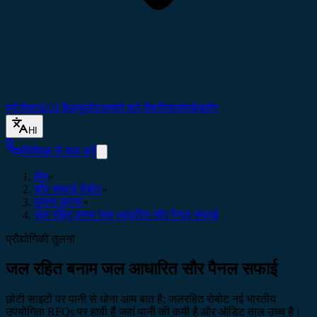
प्रोजेक्ट
ROI कैलकुलेटर
हमारे बारे में
करियर
संपर्क
ब्लॉग
HI
विशेषज्ञ से बात करें
होम
»
सौर सफाई रोबोट
»
तुलना करना
»
जल रहित बनाम जल आधारित सौर पैनल सफाई
प्रौद्योगिकी तुलना
जल रहित बनाम जल आधारित सौर पैनल सफाई
छोटी साइटों पर पानी से धोना आम बात है; जलरहित रोबोट नई भारतीय
उपयोगिता RFQs पर हावी हैं जहां पानी की कमी है और ऑडिट ताल उच्च है।