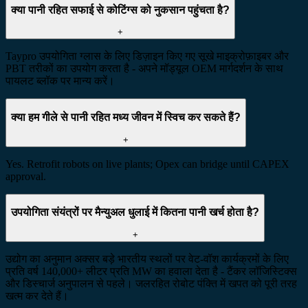
क्या पानी रहित सफाई से कोटिंग्स को नुकसान पहुंचता है?
+
Taypro उपयोगिता ग्लास के लिए डिज़ाइन किए गए सूखे माइक्रोफ़ाइबर और
PBT तरीकों का उपयोग करता है - अपने मॉड्यूल OEM मार्गदर्शन के साथ
पायलट ब्लॉक पर मान्य करें।
क्या हम गीले से पानी रहित मध्य जीवन में स्विच कर सकते हैं?
+
Yes. Retrofit robots on live plants; Opex can bridge until CAPEX
approval.
उपयोगिता संयंत्रों पर मैन्युअल धुलाई में कितना पानी खर्च होता है?
+
उद्योग का अनुमान अक्सर बड़े भारतीय स्थलों पर वेट-वॉश कार्यक्रमों के लिए
प्रति वर्ष 140,000+ लीटर प्रति MW का हवाला देता है - टैंकर लॉजिस्टिक्स
और डिस्चार्ज अनुपालन से पहले। जलरहित रोबोट पंक्ति में खपत को पूरी तरह
खत्म कर देते हैं।