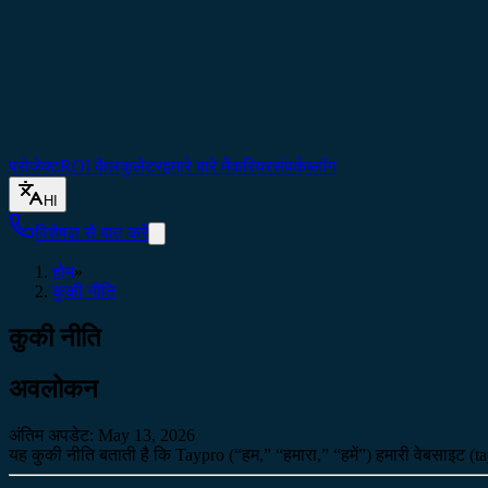
प्रोजेक्ट
ROI कैलकुलेटर
हमारे बारे में
करियर
संपर्क
ब्लॉग
HI
विशेषज्ञ से बात करें
होम
»
कुकी नीति
कुकी नीति
अवलोकन
अंतिम अपडेट: May 13, 2026
यह कुकी नीति बताती है कि Taypro (“हम,” “हमारा,” “हमें”) हमारी वेबसाइट (