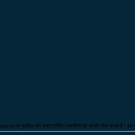
taypro.in) पर कुकीज़ और समान ट्रैकिंग तकनीकों का उपयोग कैसे करता है। इस 