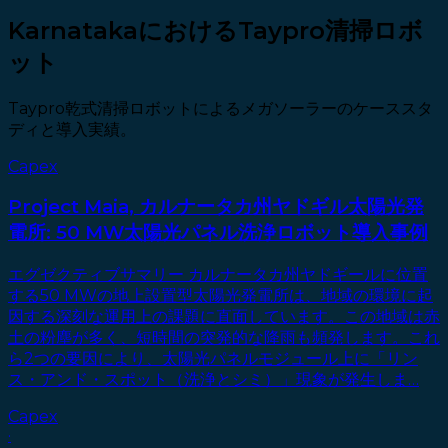
KarnatakaにおけるTaypro清掃ロボ
ット
Taypro乾式清掃ロボットによるメガソーラーのケーススタ
ディと導入実績。
Capex
Project Maia, カルナータカ州ヤドギル太陽光発
電所: 50 MW太陽光パネル洗浄ロボット導入事例
エグゼクティブサマリー カルナータカ州ヤドギールに位置
する50 MWの地上設置型太陽光発電所は、地域の環境に起
因する深刻な運用上の課題に直面しています。この地域は赤
土の粉塵が多く、短時間の突発的な降雨も頻発します。これ
ら2つの要因により、太陽光パネルモジュール上に「リン
ス・アンド・スポット（洗浄とシミ）」現象が発生しま…
Capex
·