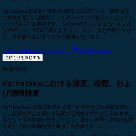
Karnatakaは湿度と粉塵が共存する環境であり、研磨を伴
う水洗を避け、頻繁なドライクリーニングを行うことでメリ
ットが得られる地域です。TayproのロボットはYadgirおよ
びKMFにて、NECTYRによるフリートデータを活用しなが
ら、水を使わないサイクルで稼働しています。
ロボット価格ガイド（インド）
ROI計算ツール
見積もりを依頼する
地域的背景
Karnatakaにおける湿度、粉塵、およ
び清掃頻度
Karnatakaの大規模発電所では、雨季明けに粉塵膜が発生
し、乾燥地帯とは異なる湿度に起因する汚れが見られます。
モジュールを損傷させることなく、夏から雨季への移行期間
を通じて高い清掃頻度を維持する必要があります。