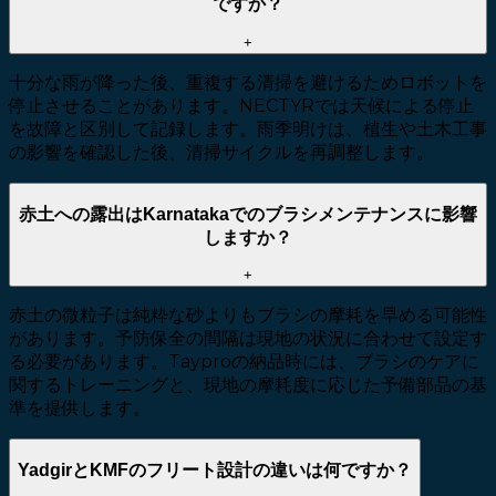
ですか？
+
十分な雨が降った後、重複する清掃を避けるためロボットを
停止させることがあります。NECTYRでは天候による停止
を故障と区別して記録します。雨季明けは、植生や土木工事
の影響を確認した後、清掃サイクルを再調整します。
赤土への露出はKarnatakaでのブラシメンテナンスに影響
しますか？
+
赤土の微粒子は純粋な砂よりもブラシの摩耗を早める可能性
があります。予防保全の間隔は現地の状況に合わせて設定す
る必要があります。Tayproの納品時には、ブラシのケアに
関するトレーニングと、現地の摩耗度に応じた予備部品の基
準を提供します。
YadgirとKMFのフリート設計の違いは何ですか？