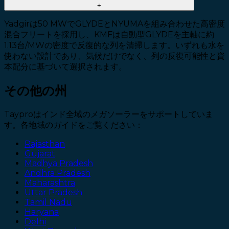
+
Yadgirは50 MWでGLYDEとNYUMAを組み合わせた高密度
混合フリートを採用し、KMFは自動型GLYDEを主軸に約
1.13台/MWの密度で反復的な列を清掃します。いずれも水を
使わない設計であり、気候だけでなく、列の反復可能性と資
本配分に基づいて選択されます。
その他の州
Tayproはインド全域のメガソーラーをサポートしていま
す。各地域のガイドをご覧ください：
Rajasthan
Gujarat
Madhya Pradesh
Andhra Pradesh
Maharashtra
Uttar Pradesh
Tamil Nadu
Haryana
Delhi