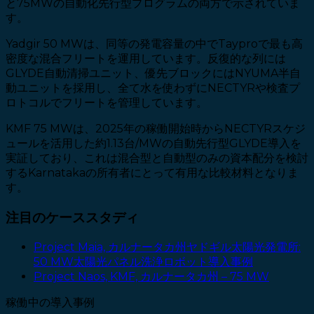
と75MWの自動化先行型プログラムの両方で示されていま
す。
Yadgir 50 MWは、同等の発電容量の中でTayproで最も高
密度な混合フリートを運用しています。反復的な列には
GLYDE自動清掃ユニット、優先ブロックにはNYUMA半自
動ユニットを採用し、全て水を使わずにNECTYRや検査プ
ロトコルでフリートを管理しています。
KMF 75 MWは、2025年の稼働開始時からNECTYRスケジ
ュールを活用した約1.13台/MWの自動先行型GLYDE導入を
実証しており、これは混合型と自動型のみの資本配分を検討
するKarnatakaの所有者にとって有用な比較材料となりま
す。
注目のケーススタディ
Project Maia, カルナータカ州ヤドギル太陽光発電所:
50 MW太陽光パネル洗浄ロボット導入事例
Project Naos, KMF, カルナータカ州 – 75 MW
稼働中の導入事例