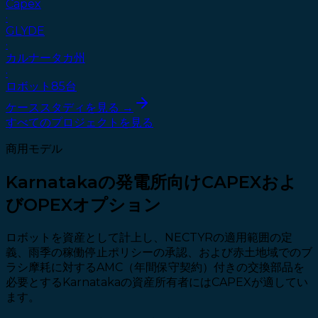
Capex
·
GLYDE
·
カルナータカ州
·
ロボット85台
ケーススタディを見る →
すべてのプロジェクトを見る
商用モデル
Karnatakaの発電所向けCAPEXおよ
びOPEXオプション
ロボットを資産として計上し、NECTYRの適用範囲の定
義、雨季の稼働停止ポリシーの承認、および赤土地域でのブ
ラシ摩耗に対するAMC（年間保守契約）付きの交換部品を
必要とするKarnatakaの資産所有者にはCAPEXが適してい
ます。