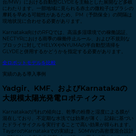
台/MW）における自動型GLYDEを主軸とした展開など多岐
にわたります。一部地域に見られる赤土の微粒子はブラシの
摩耗を早める可能性があるため、PM（予防保全）の間隔は
現地状況に合わせる必要があります。
Karnataka向けのRFQでは、高温多湿環境での稼働認証、
NECTYRにおける雨季の稼働停止ルール、および不規則な
ブロックに対してHELYXやNYUMAの半自動型清掃を
GLYDEと併用するかどうかを指定する必要があります。
全ロボットモデルを比較
実績のある導入事例
Yadgir、KMF、およびKarnatakaの
大規模太陽光発電ロボティクス
Karnatakaの汚れの傾向は、乾季の粉塵と湿度による膜が
混在しており、不定期な水洗では効果が薄く、記録に基づい
たドライサイクルを実行することで高い効果が得られます。
TayproのKarnatakaでの実績は、50MWの高密度混合設計