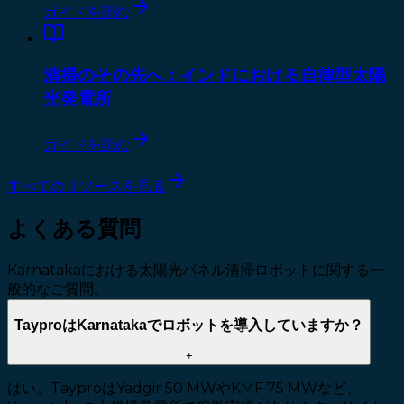
ガイドを読む
清掃のその先へ：インドにおける自律型太陽
光発電所
ガイドを読む
すべてのリソースを見る
よくある質問
Karnatakaにおける太陽光パネル清掃ロボットに関する一
般的なご質問。
TayproはKarnatakaでロボットを導入していますか？
+
はい。TayproはYadgir 50 MWやKMF 75 MWなど、