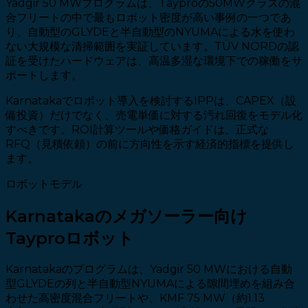
Yadgir 50 MWプログラムは、Tayproの50MWクラスの混
合フリートの中で最もロボット密度が高い事例の一つであ
り、自動型のGLYDEと半自動型のNYUMAによる水を使わ
ない大規模な清掃範囲を実証しています。TÜV NORDの認
証を受けたハードウェアは、高温多湿な環境下での稼働をサ
ポートします。
Karnatakaでロボット導入を検討するIPPは、CAPEX（設
備投資）だけでなく、売電単価に対する汚れ回復をモデル化
すべきです。ROI計算ツールや価格ガイドは、正式な
RFQ（見積依頼）の前に方向性を示す経済的指標を提供し
ます。
ロボットモデル
Karnatakaのメガソーラー向け
Tayproロボット
Karnatakaのプログラムは、Yadgir 50 MWにおける自動
型GLYDEの列と半自動型NYUMAによる隙間埋めを組み合
わせた高密度混合フリートや、KMF 75 MW（約1.13