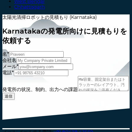
West Bengal
Chhattisgarh
太陽光清掃ロボットの見積もり (Karnataka)
Karnatakaの発電所向けに見積もりを
依頼する
名*
会社名
メール*
電話*
発電所の状況、制約、出力への課題
送信