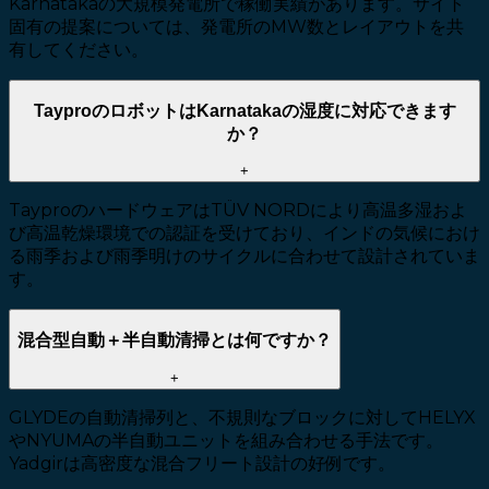
Karnatakaの大規模発電所で稼働実績があります。サイト
固有の提案については、発電所のMW数とレイアウトを共
有してください。
TayproのロボットはKarnatakaの湿度に対応できます
か？
+
TayproのハードウェアはTÜV NORDにより高温多湿およ
び高温乾燥環境での認証を受けており、インドの気候におけ
る雨季および雨季明けのサイクルに合わせて設計されていま
す。
混合型自動＋半自動清掃とは何ですか？
+
GLYDEの自動清掃列と、不規則なブロックに対してHELYX
やNYUMAの半自動ユニットを組み合わせる手法です。
Yadgirは高密度な混合フリート設計の好例です。