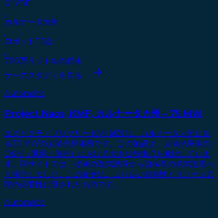
GLYDE
·
カルナータカ州
·
ロボット115台
·
700万リットルの節水
ケーススタディを見る →
Automatic
Project Naos, KMF, カルナータカ州 – 75 MW
エグゼクティブサマリー KMF施設は、カルナータカ州にあ
る75 MWの太陽光発電所です。この施設は、太陽光発電の
O&M（運用・保守）における大きな転換点を象徴していま
す。同サイトでは、従来の湿式洗浄から自律型の乾式運用へ
と移行しました。この変更は、より高い効率性とリソース管
理の必要性に促されたものです。…
Automatic
·