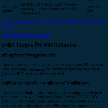
ORION প্ল্যান্ট ইন্টেলিজেন্স প্ল্যাটফর্ম (প্রাথমিক
উদ্ভিদ বুদ্ধি/
প্রকাশ করা
অ্যাক্সেস), CRADYL স্বায়ত্তশাসিত সারি-
রোডম্যাপ
হয়নি
স্থানান্তর ডকিং
কিভাবে Taypro ভারতের অন্যান্য সোলার প্যানেল পরিষ্কারকারী রোবট কোম্পানির সাথে
তুলনা করে
সোলার ক্লিনিং রোবট
·
ROI ক্যালকুলেটর
যেখানে Taypro লিড বনাম Skilancer
দুটি প্রযুক্তিতে নিশ্চিত ট্র্যাকার রোবট
Taypro প্রকাশ করে GLYDE-X এবং NYUMA-X উদ্দেশ্য-নির্মিত একক-অক্ষ
ট্র্যাকার রোবট হিসেবে। Skilancer তার ওয়েবসাইটে ট্র্যাকার সমর্থন নিশ্চিত করে না,
ট্র্যাকার ফার্ম RFQ এর জন্য একটি গুরুত্বপূর্ণ ফাঁক।
পেটেন্ট ডুয়াল-পাস সিস্টেম এবং মাল্টি-ল্যাবরেটরি সার্টিফিকেশন
Taypro holds 4 Indian patents on dual-pass cleaning and RF mesh
communications, with hardware validated across TÜV NORD,
NISE, UL, Karandikar Labs, and Elca Labs for module safety (30-
year-equivalent cleaning cycles), IP65, static discharge, vibration,