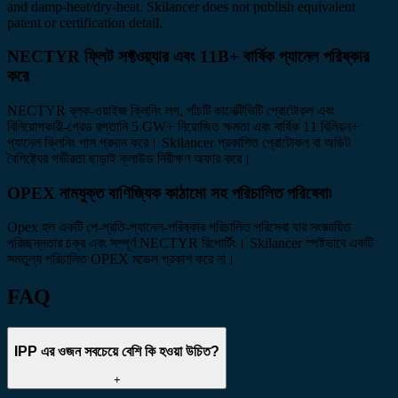
and damp-heat/dry-heat. Skilancer does not publish equivalent
patent or certification detail.
NECTYR ফ্লিট সফ্টওয়্যার এবং 11B+ বার্ষিক প্যানেল পরিষ্কার
করে
NECTYR ব্লক-ওয়াইজ ক্লিনিং লগ, পাঁচটি কানেক্টিভিটি প্রোটোকল এবং
বিনিয়োগকারী-গ্রেড রপ্তানি 5 GW+ নিয়োজিত ক্ষমতা এবং বার্ষিক 11 বিলিয়ন+
প্যানেল ক্লিনিং পাস প্রদান করে। Skilancer প্রকাশিত প্রোটোকল বা অডিট
বৈশিষ্ট্যের গভীরতা ছাড়াই ক্লাউড নিরীক্ষণ অফার করে।
OPEX নামযুক্ত বাণিজ্যিক কাঠামো সহ পরিচালিত পরিষেবা৷
Opex হল একটি পে-প্রতি-প্যানেল-পরিষ্কার পরিচালিত পরিসেবা যার সংজ্ঞায়িত
পরিচ্ছন্নতার চক্র এবং সম্পূর্ণ NECTYR রিপোর্টিং। Skilancer স্পষ্টভাবে একটি
সমতুল্য পরিচালিত OPEX মডেল প্রকাশ করে না।
FAQ
IPP এর ওজন সবচেয়ে বেশি কি হওয়া উচিত?
+