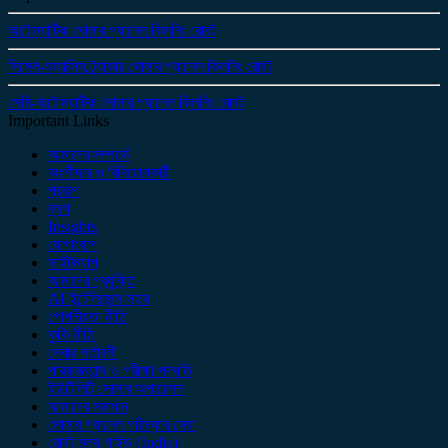
অটোম্যাটিক সোলার প্যানেল ক্লিনিং রোবট
সিঙ্গেল-অ্যাক্সিস ট্র্যাকার সোলার প্যানেল ক্লিনিং রোবট
সেমি-অটোম্যাটিক সোলার প্যানেল ক্লিনিং রোবট
Important Links
আমাদের সম্পর্কে
অংশীদার ও বিনিয়োগকারী
প্রকল্প
ব্লগ
Insights
যোগাযোগ
সাইটম্যাপ
আমাদের প্রযুক্তি
AI ইন্টেলিজেন্স স্তর
গোপনীয়তা নীতি
কুকি নীতি
সেবার শর্তাবলী
পারফরম্যান্স ও পরীক্ষা পদ্ধতি
ইউটিলিটি সোলার অপারেশন
আমাদের সমাধান
সোলার প্যানেল পরিষ্কার সেবা
রোবট মূল্য গাইড (India)