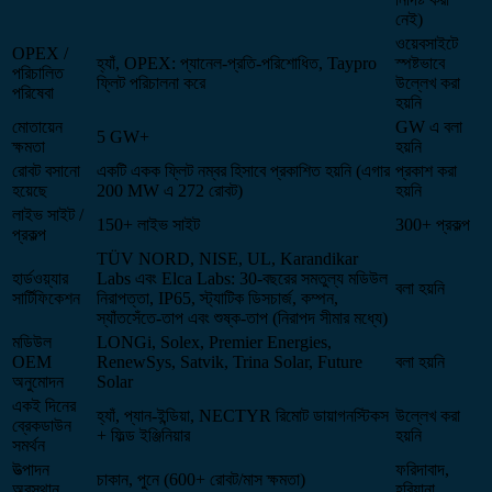
নেই)
ওয়েবসাইটে
OPEX /
হ্যাঁ, OPEX: প্যানেল-প্রতি-পরিশোধিত, Taypro
স্পষ্টভাবে
পরিচালিত
ফ্লিট পরিচালনা করে
উল্লেখ করা
পরিষেবা
হয়নি
মোতায়েন
GW এ বলা
5 GW+
ক্ষমতা
হয়নি
রোবট বসানো
একটি একক ফ্লিট নম্বর হিসাবে প্রকাশিত হয়নি (এগার
প্রকাশ করা
হয়েছে
200 MW এ 272 রোবট)
হয়নি
লাইভ সাইট /
150+ লাইভ সাইট
300+ প্রকল্প
প্রকল্প
TÜV NORD, NISE, UL, Karandikar
হার্ডওয়্যার
Labs এবং Elca Labs: 30-বছরের সমতুল্য মডিউল
বলা হয়নি
সার্টিফিকেশন
নিরাপত্তা, IP65, স্ট্যাটিক ডিসচার্জ, কম্পন,
স্যাঁতসেঁতে-তাপ এবং শুষ্ক-তাপ (নিরাপদ সীমার মধ্যে)
মডিউল
LONGi, Solex, Premier Energies,
OEM
RenewSys, Satvik, Trina Solar, Future
বলা হয়নি
অনুমোদন
Solar
একই দিনের
হ্যাঁ, প্যান-ইন্ডিয়া, NECTYR রিমোট ডায়াগনস্টিকস
উল্লেখ করা
ব্রেকডাউন
+ ফিল্ড ইঞ্জিনিয়ার
হয়নি
সমর্থন
উত্পাদন
ফরিদাবাদ,
চাকান, পুনে (600+ রোবট/মাস ক্ষমতা)
অবস্থান
হরিয়ানা