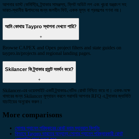
আপনার ডাস্ট কেমিস্ট্রি, ট্র্যাকার সামঞ্জস্য, ফ্লিট অডিট লগ এবং খুচরা যন্ত্রাংশ সহ
ভারত-স্থানীয় উত্পাদনের জন্য জলহীন ফিট, একক মূল্য বা প্রকল্পের গণনা নয়।
আমি কোথায় Taypro স্থাপনা দেখতে পারি?
+
Browse CAPEX and Opex project filters and state guides on
taypro.in/projects and regional landing pages.
Skilancer কি ট্র্যাকার প্ল্যান্ট সমর্থন করে?
+
Skilancer-এর ওয়েবসাইট একটি ট্র্যাকার-নেটিভ রোবট নিশ্চিত করে না। একক-অক্ষ
খামারের জন্য Skilancer মূল্যায়ন করলে সরাসরি আপনার RFQ এ ট্র্যাকার জ্যামিতি
যাচাইয়ের অনুরোধ করুন।
More comparisons
সোলার প্যানেল পরিষ্কারের রোবট বনাম ম্যানুয়াল ক্লিনিং
কিভাবে Taypro ভারতের অন্যান্য সোলার প্যানেল পরিষ্কারকারী রোবট