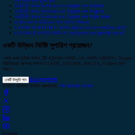
কোম্পানির সাথে তুলনা করে
ইউটিলিটি সোলার ক্লিনিংয়ের জন্য Taypro বনাম Solabot
ইউটিলিটি সোলার ক্লিনিংয়ের জন্য Taypro বনাম Aegeus
ইউটিলিটি সোলার ক্লিনিংয়ের জন্য Taypro বনাম Vayu Solar
জলহীন বনাম জল-ভিত্তিক সৌর প্যানেল পরিষ্কার
GLYDE vs NYUMA: আপনার প্ল্যান্টের জন্য কোন স্বয়ংক্রিয় রোবট?
GLYDE-X vs NYUMA-X: কোন ট্র্যাকার রোবট specify করবেন?
একটি উদ্ভিদ-নির্দিষ্ট সুপারিশ প্রয়োজন?
শেয়ার করুন MW ক্ষমতা, টিল্ট বা ট্র্যাকার লেআউট, এবং সোয়লিং প্রোফাইল। Taypro
ইঞ্জিনিয়াররা আপনার সম্পদে GLYDE, NYUMA, HELYX, বা Opex ম্যাপ
করবে।
ROI ক্যালকুলেটর
একটি উদ্ধৃতি পান
ইমেইল
:
আমাদের ইমেইল করুন
ফোন
:
+91 80438 43569
Explore