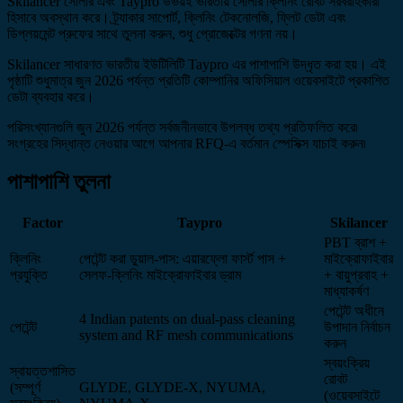
Skilancer সোলার এবং Taypro উভয়ই ভারতীয় সোলার ক্লিনিং রোবট সরবরাহকারী
হিসাবে অবস্থান করে। ট্র্যাকার সাপোর্ট, ক্লিনিং টেকনোলজি, ফ্লিট ডেটা এবং
ডিপ্লয়মেন্ট প্রুফের সাথে তুলনা করুন, শুধু প্রোজেক্টের গণনা নয়।
Skilancer সাধারণত ভারতীয় ইউটিলিটি Taypro এর পাশাপাশি উদ্ধৃত করা হয়। এই
পৃষ্ঠাটি শুধুমাত্র জুন 2026 পর্যন্ত প্রতিটি কোম্পানির অফিসিয়াল ওয়েবসাইটে প্রকাশিত
ডেটা ব্যবহার করে।
পরিসংখ্যানগুলি জুন 2026 পর্যন্ত সর্বজনীনভাবে উপলব্ধ তথ্য প্রতিফলিত করে৷
সংগ্রহের সিদ্ধান্ত নেওয়ার আগে আপনার RFQ-এ বর্তমান স্পেসিক্স যাচাই করুন৷
পাশাপাশি তুলনা
Factor
Taypro
Skilancer
PBT ব্রাশ +
ক্লিনিং
পেটেন্ট করা ডুয়াল-পাস: এয়ারফ্লো ফার্স্ট পাস +
মাইক্রোফাইবার
প্রযুক্তি
সেলফ-ক্লিনিং মাইক্রোফাইবার ড্রাম
+ বায়ুপ্রবাহ +
মাধ্যাকর্ষণ
পেটেন্ট অধীনে
4 Indian patents on dual-pass cleaning
পেটেন্ট
উপাদান নির্বাচন
system and RF mesh communications
করুন
স্বয়ংক্রিয়
স্বায়ত্তশাসিত
রোবট
(সম্পূর্ণ
GLYDE, GLYDE-X, NYUMA,
(ওয়েবসাইটে