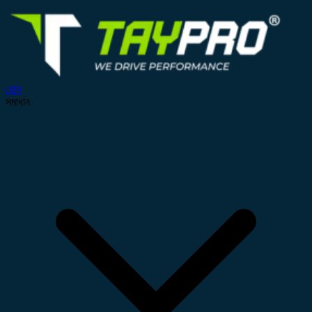
হোম
সমাধান