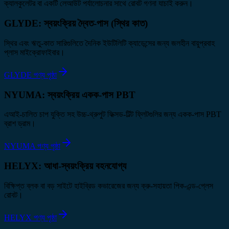
ক্যালকুলেটর বা একটি লেআউট পর্যালোচনার সাথে রোবট গণনা যাচাই করুন।
GLYDE: স্বয়ংক্রিয় দ্বৈত-পাস (স্থির কাত)
স্থির এবং ঋতু-কাত সারিগুলিতে দৈনিক ইউটিলিটি ক্যাডেন্সের জন্য জলহীন বায়ুপ্রবাহ
প্লাস মাইক্রোফাইবার।
GLYDE পণ্য পৃষ্ঠা
NYUMA: স্বয়ংক্রিয় একক-পাস PBT
এআই-চালিত চাপ যুক্তি সহ উচ্চ-থ্রুপুট ফিক্সড-টিল্ট ফ্লিটগুলির জন্য একক-পাস PBT
ব্রাশ ড্রাম।
NYUMA পণ্য পৃষ্ঠা
HELYX: আধা-স্বয়ংক্রিয় বহনযোগ্য
বিক্ষিপ্ত ব্লক বা বড় সাইটে হাইব্রিড কভারেজের জন্য ক্রু-সহায়তা পিক-এন্ড-প্লেস
রোবট।
HELYX পণ্য পৃষ্ঠা