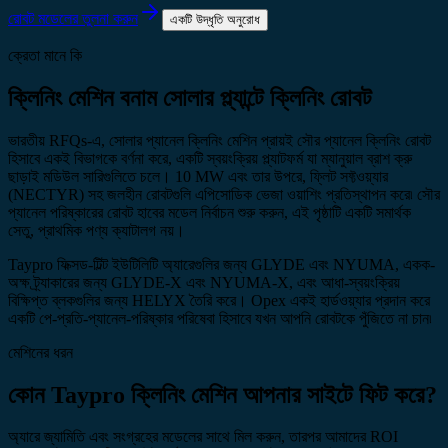
রোবট মডেলের তুলনা করুন
একটি উদ্ধৃতি অনুরোধ
ক্রেতা মানে কি
ক্লিনিং মেশিন বনাম সোলার প্ল্যান্টে ক্লিনিং রোবট
ভারতীয় RFQs-এ, সোলার প্যানেল ক্লিনিং মেশিন প্রায়ই সৌর প্যানেল ক্লিনিং রোবট
হিসাবে একই বিভাগকে বর্ণনা করে, একটি স্বয়ংক্রিয় প্ল্যাটফর্ম যা ম্যানুয়াল ব্রাশ ক্রু
ছাড়াই মডিউল সারিগুলিতে চলে। 10 MW এবং তার উপরে, ফ্লিট সফ্টওয়্যার
(NECTYR) সহ জলহীন রোবটগুলি এপিসোডিক ভেজা ওয়াশিং প্রতিস্থাপন করে৷ সৌর
প্যানেল পরিষ্কারের রোবট হাবের মডেল নির্বাচন শুরু করুন, এই পৃষ্ঠাটি একটি সমার্থক
সেতু, প্রাথমিক পণ্য ক্যাটালগ নয়।
Taypro ফিক্সড-টিল্ট ইউটিলিটি অ্যারেগুলির জন্য GLYDE এবং NYUMA, একক-
অক্ষ ট্র্যাকারের জন্য GLYDE-X এবং NYUMA-X, এবং আধা-স্বয়ংক্রিয়
বিক্ষিপ্ত ব্লকগুলির জন্য HELYX তৈরি করে। Opex একই হার্ডওয়্যার প্রদান করে
একটি পে-প্রতি-প্যানেল-পরিষ্কার পরিষেবা হিসাবে যখন আপনি রোবটকে পুঁজিতে না চান৷
মেশিনের ধরন
কোন Taypro ক্লিনিং মেশিন আপনার সাইটে ফিট করে?
অ্যারে জ্যামিতি এবং সংগ্রহের মডেলের সাথে মিল করুন, তারপর আমাদের ROI