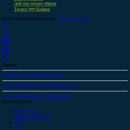
রোবট বনাম ম্যানুয়াল পরিষ্কার
Taypro বনাম Solabot
ইমেইল
:
আমাদের ইমেইল করুন
ফোন
:
+91 80438 43569
Explore
অটোম্যাটিক সোলার প্যানেল ক্লিনিং রোবট
সিঙ্গেল-অ্যাক্সিস ট্র্যাকার সোলার প্যানেল ক্লিনিং রোবট
সেমি-অটোম্যাটিক সোলার প্যানেল ক্লিনিং রোবট
Important Links
আমাদের সম্পর্কে
অংশীদার ও বিনিয়োগকারী
প্রকল্প
ব্লগ