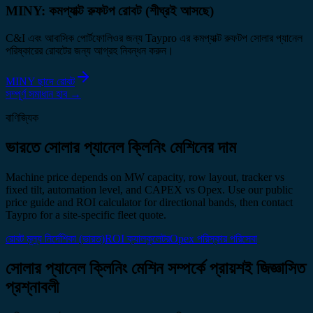
MINY: কমপ্যাক্ট রুফটপ রোবট (শীঘ্রই আসছে)
C&I এবং আবাসিক পোর্টফোলিওর জন্য Taypro এর কমপ্যাক্ট রুফটপ সোলার প্যানেল
পরিষ্কারের রোবটের জন্য আগ্রহ নিবন্ধন করুন।
MINY ছাদে রোবট
সম্পূর্ণ সমাধান হাব
→
বাণিজ্যিক
ভারতে সোলার প্যানেল ক্লিনিং মেশিনের দাম
Machine price depends on MW capacity, row layout, tracker vs
fixed tilt, automation level, and CAPEX vs Opex. Use our public
price guide and ROI calculator for directional bands, then contact
Taypro for a site-specific fleet quote.
রোবট মূল্য নির্দেশিকা (ভারত)
ROI ক্যালকুলেটর
Opex পরিস্কার পরিসেবা
সোলার প্যানেল ক্লিনিং মেশিন সম্পর্কে প্রায়শই জিজ্ঞাসিত
প্রশ্নাবলী