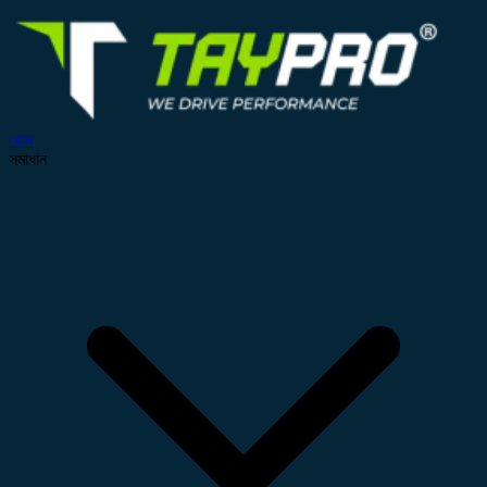
হোম
সমাধান