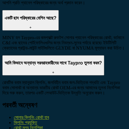
আপনি প্রতি প্যানেল পরিষ্কারের জন্য অর্থ প্রদান করেন।
একটি ছাদ পরিষ্কারের মেশিন আছে?
+
MINY হল Taypro-এর কমপ্যাক্ট রুফটপ সোলার প্যানেল পরিষ্কারের রোবট, বর্তমানে
C&I এবং ছাদের পোর্টফোলিওগুলির জন্য নিবন্ধন-সুদের পর্যায়ে রয়েছে৷ ইউটিলিটি
ক্রেতাদের গ্রাউন্ড-মাউন্ট সাইটগুলিতে GLYDE বা NYUMA মূল্যায়ন করা উচিত।
আমি কিভাবে অন্যান্য সরবরাহকারীদের সাথে Taypro তুলনা করব?
+
রোবটিক বনাম ম্যানুয়াল ক্লিনিং, জলবিহীন বনাম জল-ভিত্তিক পদ্ধতি এবং Taypro
বনাম সোলাবট বা অন্যান্য ভারতীয় রোবট OEM-এর জন্য আমাদের তুলনা নির্দেশিকা
দিয়ে শুরু করুন, তারপর একটি লেআউট-ভিত্তিক উদ্ধৃতি অনুরোধ করুন।
পরবর্তী অন্বেষণ
সোলার ক্লিনিং রোবট হাব
ক্লিনিং প্রযুক্তি
রোবট মূল্য নির্দেশিকা