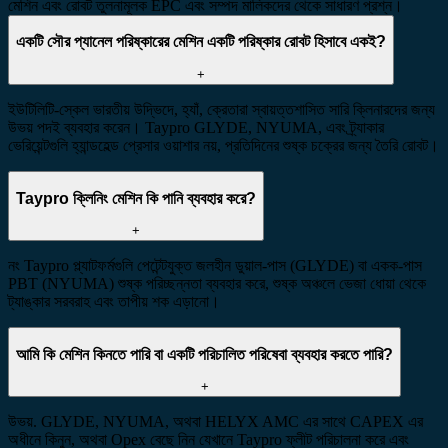
মেশিন এবং রোবট তুলনামূলক EPC এবং সম্পদ মালিকদের থেকে সাধারণ প্রশ্ন।
একটি সৌর প্যানেল পরিষ্কারের মেশিন একটি পরিষ্কার রোবট হিসাবে একই?
+
ইউটিলিটি-স্কেল ভারতীয় উদ্ভিদে, হ্যাঁ, ক্রেতারা স্বায়ত্তশাসিত সারি ক্লিনারদের জন্য
উভয় পদই ব্যবহার করেন। Taypro GLYDE, NYUMA, এবং ট্র্যাকার
ভেরিয়েন্টগুলি হ্যান্ডহেল্ড প্রেসার ওয়াশার নয়, প্রতিদিনের শুষ্ক চক্রের জন্য তৈরি রোবট।
Taypro ক্লিনিং মেশিন কি পানি ব্যবহার করে?
+
নং Taypro প্ল্যাটফর্মগুলি পেটেন্টযুক্ত জলহীন ডুয়াল-পাস (GLYDE) বা একক-পাস
PBT (NYUMA) শুষ্ক পরিচ্ছন্নতা ব্যবহার করে, শুষ্ক অঞ্চলে ভেজা ধোয়া থেকে
ট্যাঙ্কার সরবরাহ এবং তাপীয় শক এড়ানো।
আমি কি মেশিন কিনতে পারি বা একটি পরিচালিত পরিষেবা ব্যবহার করতে পারি?
+
উভয়. GLYDE, NYUMA, অথবা HELYX AMC এর সাথে CAPEX এর
অধীনে কিনুন, অথবা Opex বেছে নিন যেখানে Taypro ফ্লীট পরিচালনা করে এবং