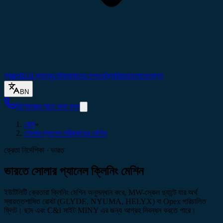
প্রকল্প
ROI ক্যালকুলেটর
আমাদের সম্পর্কে
ক্যারিয়ার
যোগাযোগ
ব্লগ
BN
বিশেষজ্ঞের সাথে কথা বলুন
হোম
»
সোলার প্যানেল পরিষ্কারের মেশিন
ক্রেতা নির্দেশিকা · ভারত
ভারতে সোলার প্যানেল ক্লিনিং মেশিন
ইউটিলিটি ক্রেতারা ক্লিনিং মেশিন অনুসন্ধান করে, MW-স্কেল প্ল্যান্টে যার অর্থ
স্বায়ত্তশাসিত রোবট (GLYDE, NYUMA, HELYX) বা Opex পরিচালিত
ফ্লিট। ছাদ এবং C&I সাইট MINY এর জন্য আগ্রহ নিবন্ধন করতে পারে।